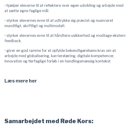
• hjælper eleverne til at reflektere over egen udvikling og arbejde med
at sætte egne faglige mål.
• styrker elevernes evne til at udtrykke sig præcist og nuanceret
mundtligt, skriftligt og multimodalt.
• styrker elevernes evne til at håndtere usikkerhed og modtage ekstern
feedback.
• giver en god ramme for at opfylde bekendtgørelsens krav om at
arbejde med globalisering, karrierelæring, digitale kompetencer,
innovation og flerfaglige forløb i en handlingsmæssig kontekst
Læs mere her
Samarbejdet med Røde Kors: