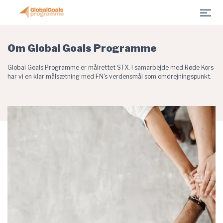
- Fonden for Entreprenørskab er indlæst
Gå til hovedindhold
Om Global Goals Programme
Global Goals Programme er målrettet STX. I samarbejde med Røde Kors
har vi en klar målsætning med FN's verdensmål som omdrejningspunkt.