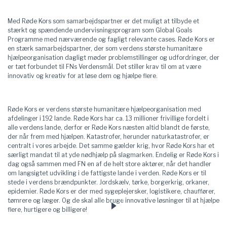
Med Røde Kors som samarbejdspartner er det muligt at tilbyde et
stærkt og spændende undervisningsprogram som Global Goals
Programme med nærværende og fagligt relevante cases. Røde Kors er
en stærk samarbejdspartner, der som verdens største humanitære
hjælpeorganisation dagligt møder problemstillinger og udfordringer, der
er tæt forbundet til FNs Verdensmål. Det stiller krav til om at være
innovativ og kreativ for at løse dem og hjælpe flere.
Røde Kors
er verdens største humanitære hjælpeorganisation med
afdelinger i 192 lande. Røde Kors har ca. 13 millioner frivillige fordelt i
alle verdens lande, derfor er Røde Kors næsten altid blandt de første,
der når frem med hjælpen. Katastrofer, herunder naturkatastrofer, er
centralt i vores arbejde. Det samme gælder krig, hvor Røde Kors har et
særligt mandat til at yde nødhjælp på slagmarken. Endelig er Røde Kors i
dag også sammen med FN en af de helt store aktører, når det handler
om langsigtet udvikling i de fattigste lande i verden. Røde Kors er til
stede i verdens brændpunkter. Jordskælv, tørke, borgerkrig, orkaner,
epidemier. Røde Kors er der med sygeplejersker, logistikere, chauffører,
tømrere og læger. Og de skal alle bruge innovative løsninger til at hjælpe
flere, hurtigere og billigere!