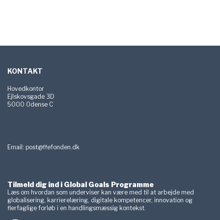
Røde Kors og Global
Goals Programme
Sidefod
KONTAKT
Hovedkontor
Ejlskovsgade 3D
5000 Odense C
Email:
post@ffefonden.dk
Tilmeld dig ind i Global Goals Programme
Læs om hvordan som underviser kan være med til at arbejde med
globalisering, karrierelæring, digitale kompetencer, innovation og
flerfaglige forløb i en handlingsmæssig kontekst.