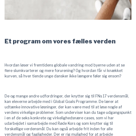
Et program om vores fælles verden
Hvordan løser vi fremtidens globale vandring mod byerne uden at se
flere slumkvarterer og mere forurening? Og hvordan får vi knækket
kurven, så hver tiende unge dansker ikke længere føler sig ensom?
De og mange andre udfordringer, der knytter sig til FNs 17 verdensmål,
kan eleverne arbejde med i Global Goals Programme. De lærer at
udtænke innovative løsninger, der kan være med til at løse nogle af
verdens virkelige problemer. Som underviser kan du tage udgangspunkt
i en af de seks konkrete og virkelighedsnære cases, som vi har
udarbejdet i samarbejde med Røde Kors og som knytter sig til
forskellige verdensmål. Du kan også arbejde frit inden for alle
verdensmål og fagligheder. Der er rig mulighed for at arbejde